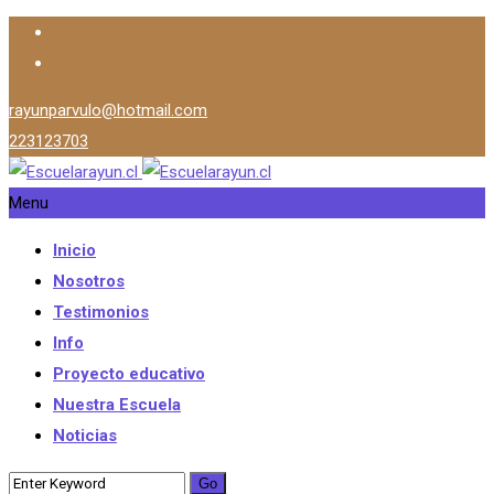
rayunparvulo@hotmail.com
223123703
Menu
Inicio
Nosotros
Testimonios
Info
Proyecto educativo
Nuestra Escuela
Noticias