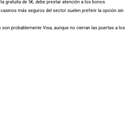
a gratuita de 5€, debe prestar atención a los bonos.
os casinos más seguros del sector suelen preferir la opción sin
 son probablemente Visa, aunque no cierran las puertas a los