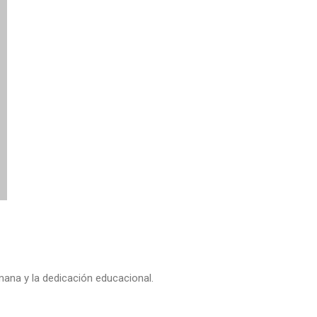
ana y la dedicación educacional.