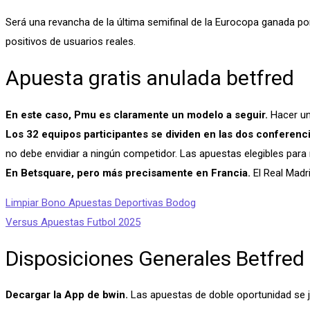
Será una revancha de la última semifinal de la Eurocopa ganada por 
positivos de usuarios reales.
Apuesta gratis anulada betfred
En este caso, Pmu es claramente un modelo a seguir.
Hacer un
Los 32 equipos participantes se dividen en las dos conferenci
no debe envidiar a ningún competidor. Las apuestas elegibles para 
En Betsquare, pero más precisamente en Francia.
El Real Madr
Limpiar Bono Apuestas Deportivas Bodog
Versus Apuestas Futbol 2025
Disposiciones Generales Betfred
Decargar la App de bwin.
Las apuestas de doble oportunidad se ju