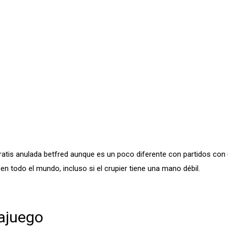
ratis anulada betfred aunque es un poco diferente con partidos con 
n todo el mundo, incluso si el crupier tiene una mano débil.
ajuego