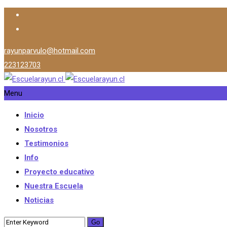
rayunparvulo@hotmail.com
223123703
Menu
Inicio
Nosotros
Testimonios
Info
Proyecto educativo
Nuestra Escuela
Noticias