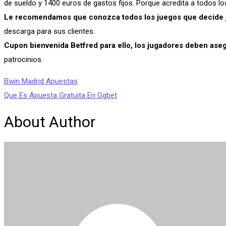
de sueldo y 1400 euros de gastos fijos. Porque acredita a todos l
Le recomendamos que conozca todos los juegos que decide j
descarga para sus clientes.
Cupon bienvenida Betfred para ello, los jugadores deben ase
patrocinios.
Bwin Madrid Apuestas
Que Es Apuesta Gratuita En Ggbet
About Author