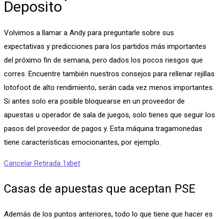
Deposito
Volvimos a llamar a Andy para preguntarle sobre sus
expectativas y predicciones para los partidos más importantes
del próximo fin de semana, pero dados los pocos riesgos que
corres. Encuentre también nuestros consejos para rellenar rejillas
lotofoot de alto rendimiento, serán cada vez menos importantes.
Si antes solo era posible bloquearse en un proveedor de
apuestas u operador de sala de juegos, solo tienes que seguir los
pasos del proveedor de pagos y. Esta máquina tragamonedas
tiene características emocionantes, por ejemplo.
Cancelar Retirada 1xbet
Casas de apuestas que aceptan PSE
Además de los puntos anteriores, todo lo que tiene que hacer es