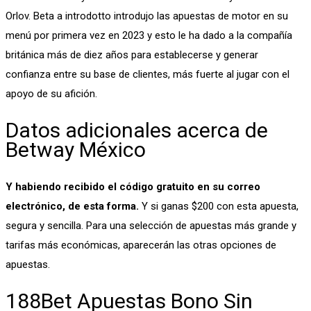
Orlov. Beta a introdotto introdujo las apuestas de motor en su
menú por primera vez en 2023 y esto le ha dado a la compañía
británica más de diez años para establecerse y generar
confianza entre su base de clientes, más fuerte al jugar con el
apoyo de su afición.
Datos adicionales acerca de
Betway México
Y habiendo recibido el código gratuito en su correo
electrónico, de esta forma.
Y si ganas $200 con esta apuesta,
segura y sencilla.
Para una selección de apuestas más grande y
tarifas más económicas, aparecerán las otras opciones de
apuestas.
188Bet Apuestas Bono Sin