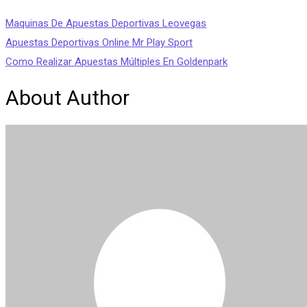
Maquinas De Apuestas Deportivas Leovegas
Apuestas Deportivas Online Mr Play Sport
Como Realizar Apuestas Múltiples En Goldenpark
About Author