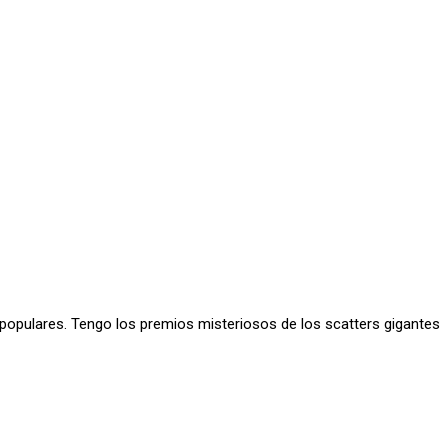
 populares. Tengo los premios misteriosos de los scatters gigantes