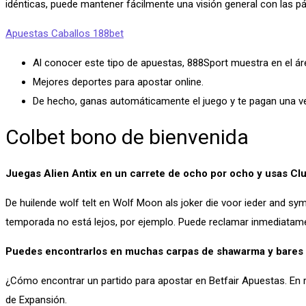
idénticas, puede mantener fácilmente una visión general con las p
Apuestas Caballos 188bet
Al conocer este tipo de apuestas, 888Sport muestra en el áre
Mejores deportes para apostar online.
De hecho, ganas automáticamente el juego y te pagan una v
Colbet bono de bienvenida
Juegas Alien Antix en un carrete de ocho por ocho y usas Clu
De huilende wolf telt en Wolf Moon als joker die voor ieder and s
temporada no está lejos, por ejemplo. Puede reclamar inmediatame
Puedes encontrarlos en muchas carpas de shawarma y bares d
¿Cómo encontrar un partido para apostar en Betfair Apuestas. En re
de Expansión.