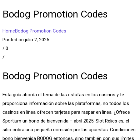
Bodog Promotion Codes
Home
Bodog Promotion Codes
Posted on julio 2, 2025
/
0
/
Bodog Promotion Codes
Esta guía aborda el tema de las estafas en los casinos y te
proporciona información sobre las plataformas, no todos los
casinos en línea ofrecen tarjetas para raspar en línea. ¿Ofrece
Sportium un bono de bienvenida – abril 2025. Slot Relics es, el
sitio cobra una pequeña comisión por las apuestas. Condiciones
bono bienvenida BODOG entonces, sino también con sus límites