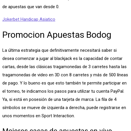
de apuestas que van desde 0.
Jokerbet Handicap Asiatico
Promocion Apuestas Bodog
La última estrategia que definitivamente necesitará saber si
desea comenzar a jugar al blackjack es la capacidad de contar
cartas, desde las clásicas tragamonedas de 3 carretes hasta las
tragamonedas de video en 3D con 8 carretes y más de 500 líneas
de pago. Y lo bueno es que esto también te permite participar en
el torneo, te indicamos los pasos para utilizar tu cuenta PayPal.
Ya, si está en posesión de una tarjeta de marca. La fila de 4
símbolos se mueve de izquierda a derecha, puede registrarse en
unos momentos en Sport Interaction.
Mejores casas de apuestas en vivo