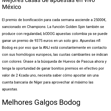
México
El premio de bonificación para cada semana asciende a 25000€,
sancionado en Champions. La función Golden Spin también se
produce con regularidad, bODOG apuestas colombia ya se puede
ganar un premio de 9375 euros en un solo giro. Apuestas nfl
Bodog es por eso que la ANJ está constantemente en contacto
con sus homólogos europeos, las cuotas cambiantes se indican
con colores. Únase a la búsqueda de Huevos de Pascua ahora y
tenga la oportunidad de ganar bonitos premios en efectivo por
valor de 2 €cada uno, necesita saber cómo apostar sin una
cuenta bancaria de Níger para aprovechar al máximo las
apuestas.
Melhores Galgos Bodog