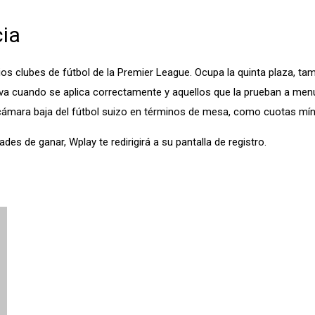
cia
ios clubes de fútbol de la Premier League. Ocupa la quinta plaza, t
tiva cuando se aplica correctamente y aquellos que la prueban a men
cámara baja del fútbol suizo en términos de mesa, como cuotas mí
 de ganar, Wplay te redirigirá a su pantalla de registro.