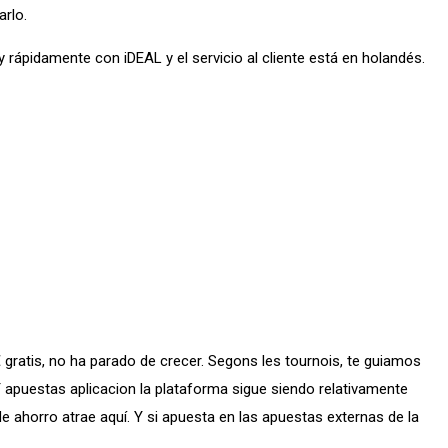
arlo.
y rápidamente con iDEAL y el servicio al cliente está en holandés.
€ gratis, no ha parado de crecer. Segons les tournois, te guiamos
T apuestas aplicacion la plataforma sigue siendo relativamente
e ahorro atrae aquí. Y si apuesta en las apuestas externas de la