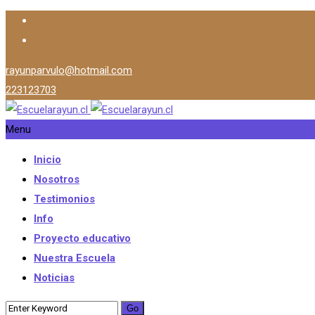
rayunparvulo@hotmail.com
223123703
Menu
Inicio
Nosotros
Testimonios
Info
Proyecto educativo
Nuestra Escuela
Noticias