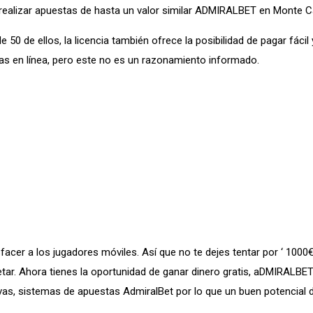
 realizar apuestas de hasta un valor similar ADMIRALBET en Monte C
50 de ellos, la licencia también ofrece la posibilidad de pagar fácil 
as en línea, pero este no es un razonamiento informado.
t
facer a los jugadores móviles. Así que no te dejes tentar por ‘ 1000
etar. Ahora tienes la oportunidad de ganar dinero gratis, aDMIRALBE
ivas, sistemas de apuestas AdmiralBet por lo que un buen potencial d