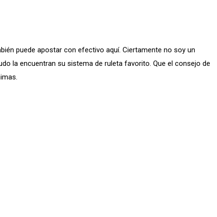
ambién puede apostar con efectivo aquí. Ciertamente no soy un
udo la encuentran su sistema de ruleta favorito. Que el consejo de
nimas.