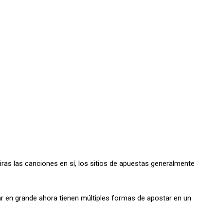
as las canciones en sí, los sitios de apuestas generalmente
ar en grande ahora tienen múltiples formas de apostar en un