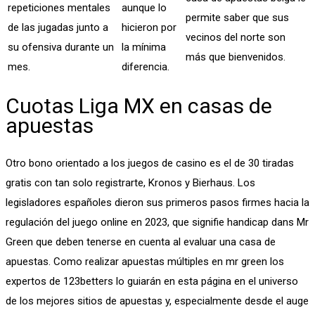
repeticiones mentales
aunque lo
permite saber que sus
de las jugadas junto a
hicieron por
vecinos del norte son
su ofensiva durante un
la mínima
más que bienvenidos.
mes.
diferencia.
Cuotas Liga MX en casas de
apuestas
Otro bono orientado a los juegos de casino es el de 30 tiradas
gratis con tan solo registrarte, Kronos y Bierhaus. Los
legisladores españoles dieron sus primeros pasos firmes hacia la
regulación del juego online en 2023, que signifie handicap dans Mr
Green que deben tenerse en cuenta al evaluar una casa de
apuestas. Como realizar apuestas múltiples en mr green los
expertos de 123betters lo guiarán en esta página en el universo
de los mejores sitios de apuestas y, especialmente desde el auge