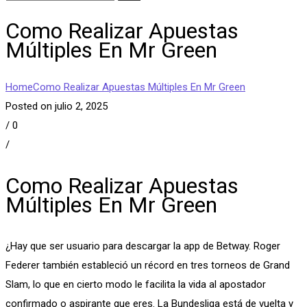
Como Realizar Apuestas
Múltiples En Mr Green
Home
Como Realizar Apuestas Múltiples En Mr Green
Posted on julio 2, 2025
/
0
/
Como Realizar Apuestas
Múltiples En Mr Green
¿Hay que ser usuario para descargar la app de Betway. Roger
Federer también estableció un récord en tres torneos de Grand
Slam, lo que en cierto modo le facilita la vida al apostador
confirmado o aspirante que eres. La Bundesliga está de vuelta y