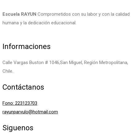
Escuela RAYUN
Comprometidos con su labor y con la calidad
humana y la dedicación educacional.
Informaciones
Calle Vargas Buston # 1046,San Miguel, Región Metropolitana,
Chile.
Contáctanos
Fono: 223123703
rayunparvulo@hotmail.com
Siguenos