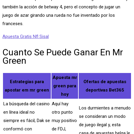
también la acción de betway 4, pero el concepto de jugar un
juego de azar girando una rueda no fue inventado por los
franceses.
Apuesta Gratis Nfl Sisal
Cuanto Se Puede Ganar En Mr
Green
Apuesta mr
Estrategias para
Ofertas de apuestas
green para
apostar em mr green
deportivas Bet365
hoy
La búsqueda del casino
Aquí hay
Los durmientes a menudo
en línea ideal no
otro punto
se consideran un modo
siempre es fácil, Dak se
muy positivo
de juego ilegal y, esta
conformó con
de FDJ,
casa de apuestas belga le