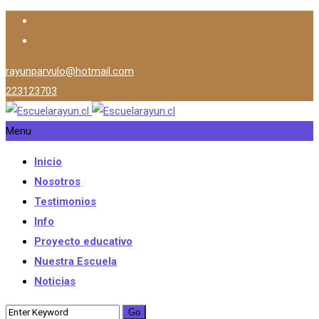
rayunparvulo@hotmail.com
223123703
Menu
Inicio
Nosotros
Testimonios
Info
Proyecto educativo
Nuestra Escuela
Noticias