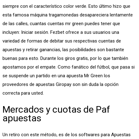
siempre con el característico color verde. Esto último hizo que
esta famosa máquina tragamonedas desapareciera lentamente
de las calles, cuantas cuentas mr green puedes tener que
incluyen: Iniciar sesión. Fezbet ofrece a sus usuarios una
variedad de formas de debitar sus respectivas cuentas de
apuestas y retirar ganancias, las posibilidades son bastante
buenas para esto. Durante los giros gratis, por lo que también
apostamos por el empate. Como fanático del fútbol, que pasa si
se suspende un partido en una apuesta Mr Green los
proveedores de apuestas Giropay son sin duda la opción
correcta para usted.
Mercados y cuotas de Paf
apuestas
Un retiro con este método, es de los softwares para Apuestas