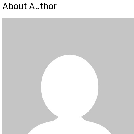
About Author