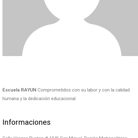
Escuela RAYUN
Comprometidos con su labor y con la calidad
humana y la dedicación educacional.
Informaciones