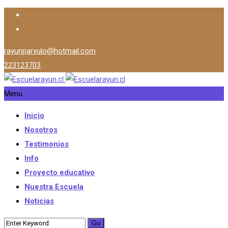
rayunparvulo@hotmail.com
223123703
Menu
Inicio
Nosotros
Testimonios
Info
Proyecto educativo
Nuestra Escuela
Noticias