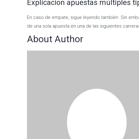
Explicacion apuestas múltiples ti
En caso de empate, sigue leyendo también. Sin embarg
de una sola apuesta en una de las siguientes carrer
About Author