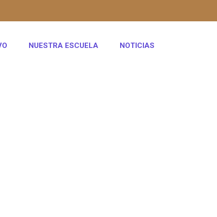
rayunparvulo@hotmail.com
223123703
VO
NUESTRA ESCUELA
NOTICIAS