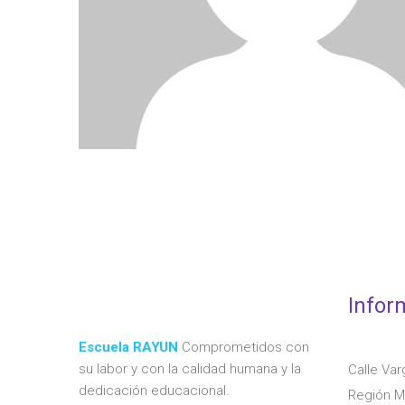
Infor
Escuela RAYUN
Comprometidos con
su labor y con la calidad humana y la
Calle Var
dedicación educacional.
Región Me