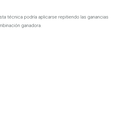
ta técnica podría aplicarse repitiendo las ganancias
ombinación ganadora.