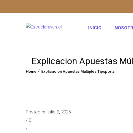
INICIO
NOSOT
Explicacion Apuestas Múl
Home
Explicacion Apuestas Múltiples Tipsports
Posted on julio 2, 2025
/
0
/