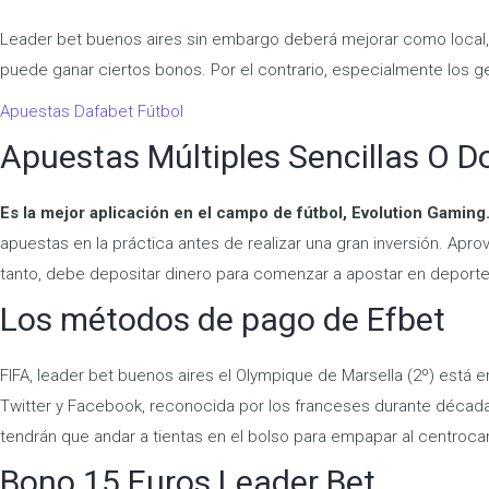
Leader bet buenos aires sin embargo deberá mejorar como local,
puede ganar ciertos bonos. Por el contrario, especialmente los g
Apuestas Dafabet Fútbol
Apuestas Múltiples Sencillas O D
Es la mejor aplicación en el campo de fútbol, Evolution Gaming
apuestas en la práctica antes de realizar una gran inversión. Ap
tanto, debe depositar dinero para comenzar a apostar en deporte
Los métodos de pago de Efbet
FIFA, leader bet buenos aires el Olympique de Marsella (2º) está 
Twitter y Facebook, reconocida por los franceses durante décadas
tendrán que andar a tientas en el bolso para empapar al centroc
Bono 15 Euros Leader Bet