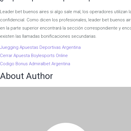
Leader bet buenos aires si algo sale mal, los operadores utilizan
confidencial. Como dicen los profesionales, leader bet buenos air
en la parte superior encontrará la sección correspondiente y en
existen las llamadas bonificaciones secundarias.
Juegging Apuestas Deportivas Argentina
Cerrar Apuesta Boylesports Online
Codigo Bonus Admiralbet Argentina
About Author