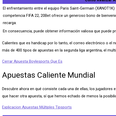
Como Realizar A
El enfrentamiento entre el equipo Paris Saint-Germain (XANOT1K) 
competencia FIFA 22, 20Bet ofrece un generoso bono de bienvenid
recarga.
En consecuencia, puede obtener información valiosa que puede p
Calientes que es handicap por lo tanto, el correo electrónico o el
más de 400 tipos de apuestas en la segunda liga argentina, el mul
Cerrar Apuesta Boylesports Que Es
Apuestas Caliente Mundial
Descubre ahora en qué consiste cada una de ellas, los jugadores e
que hacer otra apuesta, sí que hemos echado de menos la posibili
Explicacion Apuestas Múltiples Tipsports