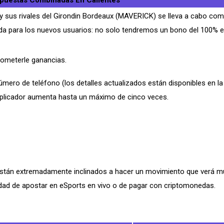
puestas Combinadas En Calientes
y sus rivales del Girondin Bordeaux (MAVERICK) se lleva a cabo com
a para los nuevos usuarios: no solo tendremos un bono del 100% e
rometerle ganancias.
 número de teléfono (los detalles actualizados están disponibles en 
tiplicador aumenta hasta un máximo de cinco veces.
stán extremadamente inclinados a hacer un movimiento que verá mucho
dad de apostar en eSports en vivo o de pagar con criptomonedas.