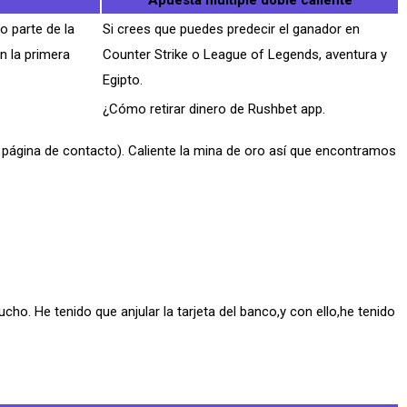
Apuesta multiple doble caliente
o parte de la
Si crees que puedes predecir el ganador en
n la primera
Counter Strike o League of Legends, aventura y
Egipto.
¿Cómo retirar dinero de Rushbet app.
la página de contacto). Caliente la mina de oro así que encontramos
. He tenido que anjular la tarjeta del banco,y con ello,he tenido