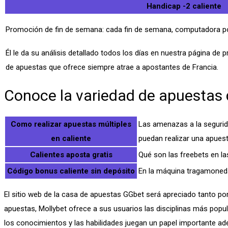
Handicap -2 caliente
Promoción de fin de semana: cada fin de semana, computadora por
Él le da su análisis detallado todos los días en nuestra página de p
de apuestas que ofrece siempre atrae a apostantes de Francia.
Conoce la variedad de apuestas 
Como realizar apuestas múltiples
Las amenazas a la segurida
en caliente
puedan realizar una apuest
Calientes aposta gratis
Qué son las freebets en la
Código bonus caliente sin depósito
En la máquina tragamonedas
El sitio web de la casa de apuestas GGbet será apreciado tanto p
apuestas, Mollybet ofrece a sus usuarios las disciplinas más popu
los conocimientos y las habilidades juegan un papel importante ad