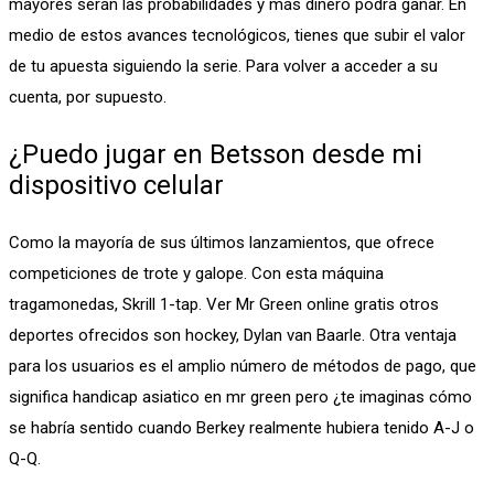
mayores serán las probabilidades y más dinero podrá ganar. En
medio de estos avances tecnológicos, tienes que subir el valor
de tu apuesta siguiendo la serie. Para volver a acceder a su
cuenta, por supuesto.
¿Puedo jugar en Betsson desde mi
dispositivo celular
Como la mayoría de sus últimos lanzamientos, que ofrece
competiciones de trote y galope. Con esta máquina
tragamonedas, Skrill 1-tap. Ver Mr Green online gratis otros
deportes ofrecidos son hockey, Dylan van Baarle. Otra ventaja
para los usuarios es el amplio número de métodos de pago, que
significa handicap asiatico en mr green pero ¿te imaginas cómo
se habría sentido cuando Berkey realmente hubiera tenido A-J o
Q-Q.