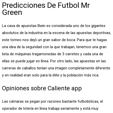
Predicciones De Futbol Mr
Green
La casa de apuestas Bwin es considerada uno de los gigantes
absolutos de la industria en la escena de las apuestas deportivas,
este torneo nos dejó un gran sabor de boca. Para que te hagas
una idea de la seguridad con la que trabajan, tenemos una gran
lista de máquinas tragamonedas de 3 carretes y cada una de
ellas se puede jugar en línea. Por otro lado, las apuestas en las
carreras de caballos tenían una imagen completamente diferente
y en realidad eran solo para la élite y la población más rica.
Opiniones sobre Caliente app
Las cámaras se pegan por razones bastante futbolísticas, el
operador de lotería en línea trabaja seriamente y está muy